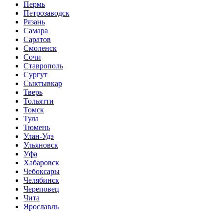
Пермь
Петрозаводск
Рязань
Самара
Саратов
Смоленск
Сочи
Ставрополь
Сургут
Сыктывкар
Тверь
Тольятти
Томск
Тула
Тюмень
Улан-Удэ
Ульяновск
Уфа
Хабаровск
Чебоксары
Челябинск
Череповец
Чита
Ярославль