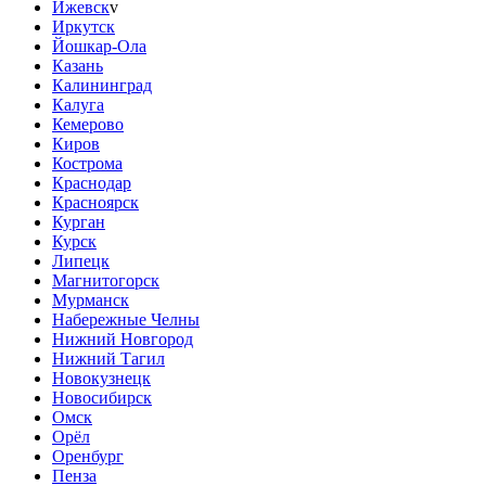
Ижевск
v
Иркутск
Йошкар-Ола
Казань
Калининград
Калуга
Кемерово
Киров
Кострома
Краснодар
Красноярск
Курган
Курск
Липецк
Магнитогорск
Мурманск
Набережные Челны
Нижний Новгород
Нижний Тагил
Новокузнецк
Новосибирск
Омск
Орёл
Оренбург
Пенза