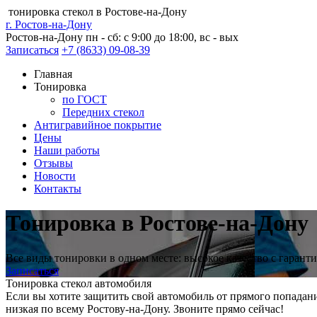
тонировка стекол в Ростове-на-Дону
г. Ростов-на-Дону
Ростов-на-Дону
пн - сб: с 9:00 до 18:00, вс - вых
Записаться
+7 (8633) 09-08-39
Главная
Тонировка
по ГОСТ
Передних стекол
Антигравийное покрытие
Цены
Наши работы
Отзывы
Новости
Контакты
Тонировка в Ростове-на-Дону
Все виды тонировки в одном месте: высокое качество с гаранти
Записаться
Тонировка стекол автомобиля
Если вы хотите защитить свой автомобиль от прямого попадани
низкая по всему Ростову-на-Дону. Звоните прямо сейчас!