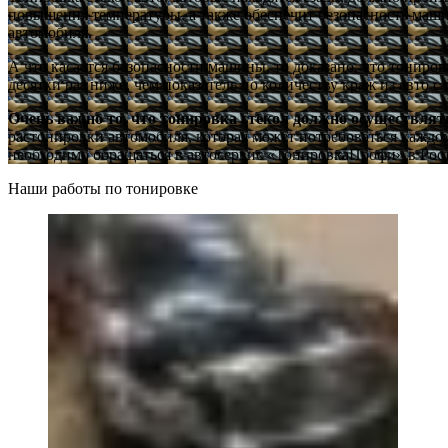
повышения температуры, а также обеспечит безопасность маш
автомобиля.
А что касается безопасности машины, то доказано, что тониро
десятки раз ниже, чем показатель по количеству краж из авто 
Очень важно то, что тонировка стекол должно осуществля
растонировки автомобиля, которая может потребоваться каждом
необходимо обращаться в автосервис «ТонировкаПрофи» в Рост
Наши работы по тонировке