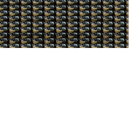
роводить дополнительное кондиционирование салона
ество краж, совершенных из автомобилей с тонировкой в
и к ухудшению внешнего вида автомобиля
. Тоже касается и
портится и её следует снять, чтобы провести замену,