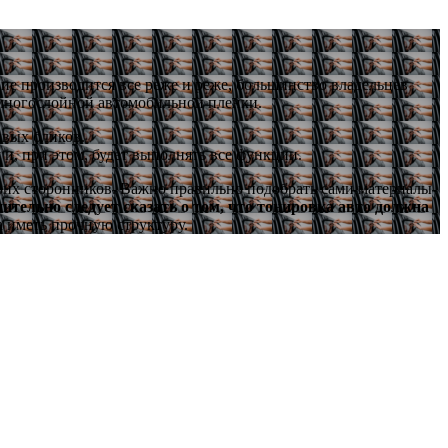
ие производится все реже и реже, большинство владельцев
многослойной автомобильной пленки.
ивых бликов.
 и, при этом, будет выполнять все функции.
своих сторонников. Важно правильно подобрать сами материалы
ительно следует сказать о том, что тонировка авто должна
 иметь прочную структуру.