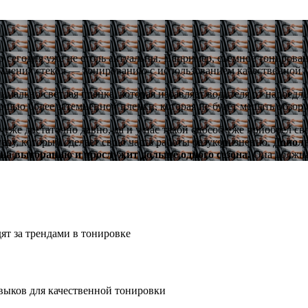
 сегодня уже не столь актуальны. Например, съемное тонирован
мнения стекол — тонированию с использованием качественной 
имально светлая пленка, которая избавляет водителя от надоедл
ощью более затемненной пленки, которая не будет мешать обзору
 уже достаточно давно, да и у нас такой способ уже приобрел 
еру, который сделает свою часть работы безукоризненно. Д
ополн
ена выгоранию и прослужит дольше одного сезона.
Она должна
т за трендами в тонировке
выков для качественной тонировки