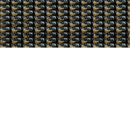
ины. Летом можно даже сэкономить топливо на том, чтобы не п
вание авто предотвращает кражи ценных вещей из салона. Колич
с прозрачными стеклами.
ться руками профессионалов, так как ошибка может привест
у владельцу машины с затемненными стеклами. Пленка на окнах 
ове-на-Дону.