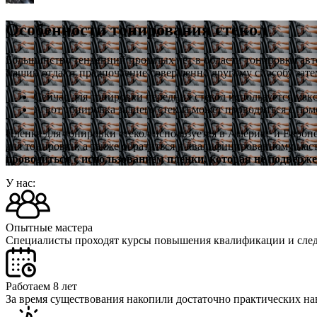
Особенности тонирования стекол
Большинство тенденций прошлых лет в области тонировки авто
машин отдают предпочтение совершенно другому способу зате
Сейчас для тонировки передних стекол используется макс
А вот тонировка заднего стекла может проводиться с пом
Пленка для тонировки стекол используется в Америке и Европе
для тонировки, а также обратиться к квалифицированному маст
проводиться с использованием пленки, которая не подверж
У нас:
Опытные мастера
Специалисты проходят курсы повышения квалификации и следя
Работаем 8 лет
За время существования накопили достаточно практических на